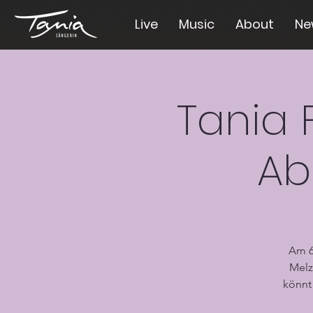
Live
Music
About
Ne
Tania F
Ab
Am 6
Melz
könnt