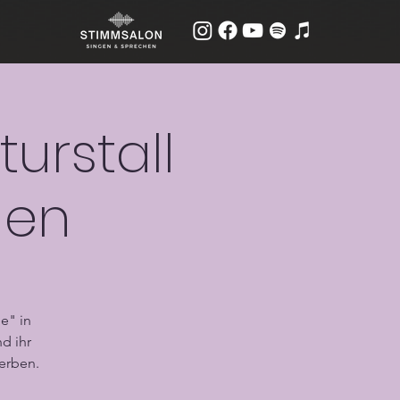
turstall
gen
e" in
d ihr
erben.