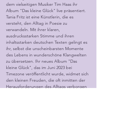
dem vielseitigen Musiker Tim Haas ihr 
Album "Das kleine Glück" live präsentiert.
Tania Fritz ist eine Künstlerin, die es 
versteht, den Alltag in Poesie zu 
verwandeln. Mit ihrer klaren, 
ausdrucksstarken Stimme und ihren 
inhaltsstarken deutschen Texten gelingt es 
ihr, selbst die unscheinbarsten Momente 
des Lebens in wunderschöne Klangwelten 
zu übersetzen. Ihr neues Album "Das 
kleine Glück", das im Juni 2023 bei 
Timezone veröffentlicht wurde, widmet sich 
den kleinen Freuden, die oft inmitten der 
Herausforderungen des Alltags verborgen 
liegen. Ihre Lieder sollen für die Zuhörer zu 
einer "Hausapotheke für den kleinen 
Seelenschnupfen" werden – einer 
Sammlung musikalischer Perlen, die in 
schweren Zeiten Trost spenden und an das 
Schöne im Leben erinnern.
An ihrer Seite…